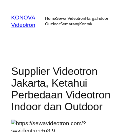
Skip
to
KONOVA
Home
Sewa Videotron
Harga
Indoor
content
Outdoor
Semarang
Kontak
Videotron
Supplier Videotron
Jakarta, Ketahui
Perbedaan Videotron
Indoor dan Outdoor