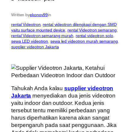
Written by
ekonov99
in
rental Videotron
, 
rental videotron dilengkapi dengan SMD
yaitu surface mounted device
, 
rental Videotron semarang
, 
rental Videotron semarang murah
, 
rental videotron solo
, 
sewa LED videotron
, 
sewa led videotron murah semarang
, 
supplier videotron Jakarta
Tahukah Anda kalau
supplier videotron
Jakarta
menyediakan dua jenis videotron
yaitu indoor dan outdoor. Kedua jenis
tersebut tentu memiliki perbedaan yang
harus diperhatikan karena akan sangat
berpengaruh pada saat penggunaan. Jika